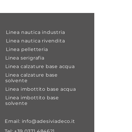
Adedur ET è un poliisocianato in
acetato di etile usato come
agente attivante per adesivi
poliuretanici , policloroprenici e a
base di gomma naturale. Ha una
Linea nautica industria
media reattività e un lungo pot-
Linea nautica rivendita
life e conferisce all’incollaggio
Linea pelletteria
una buona adesione e una ottima
resistenza al calore.
Linea serigrafia
Linea calzature base acqua
Linea calzature base
solvente
Linea imbottito base acqua
Linea imbottito base
solvente
Email:
info@adesiviadeco.it
Tel:
+39 0371 484621