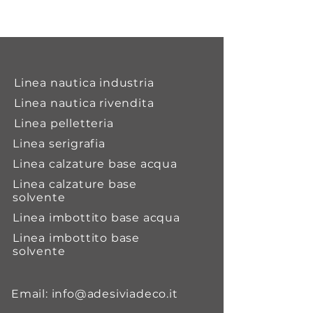
Diluente indicato per la diluizione
di adesivi policloroprenici e la
pulizia dei tessuti gommati.
Linea nautica industria
Linea nautica rivendita
Linea pelletteria
Linea serigrafia
Linea calzature base acqua
Linea calzature base
solvente
Linea imbottito base acqua
Linea imbottito base
solvente
Email:
info@adesiviadeco.it